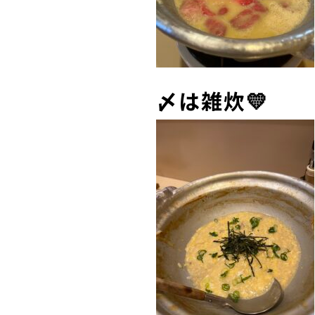
〆は雑炊💛