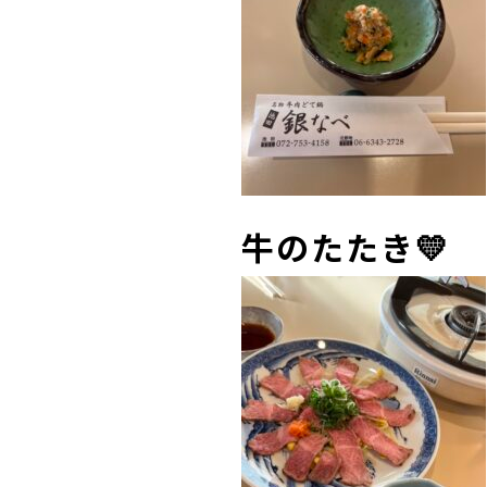
牛のたたき💛