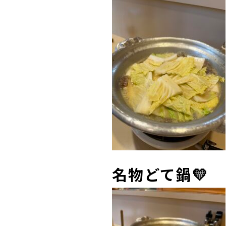
名物どて鍋💛