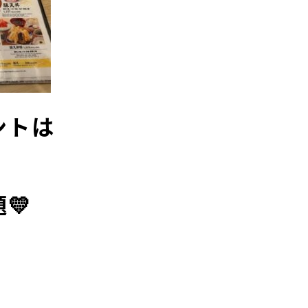
ントは
💛