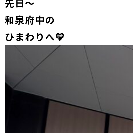
先日～
和泉府中の
ひまわりへ💛