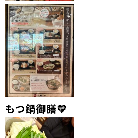
もつ鍋御膳💛