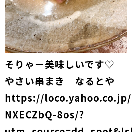
そりゃー美味しいです♡
やさい串まき なるとや
https://loco.yahoo.co.jp
NXECZbQ-8os/?
utm_source=dd_spot&ls