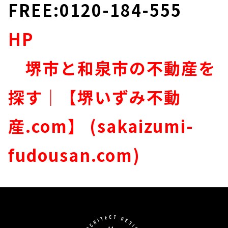
FREE:0120-184-555
HP
堺市と和泉市の不動産を
探す｜【堺いずみ不動
産.com】 (sakaizumi-
fudousan.com)