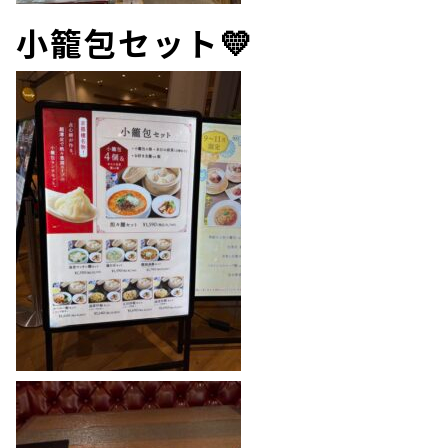
小籠包セット💛