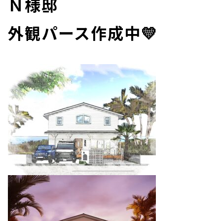
Ｎ様邸
外観パース作成中💛