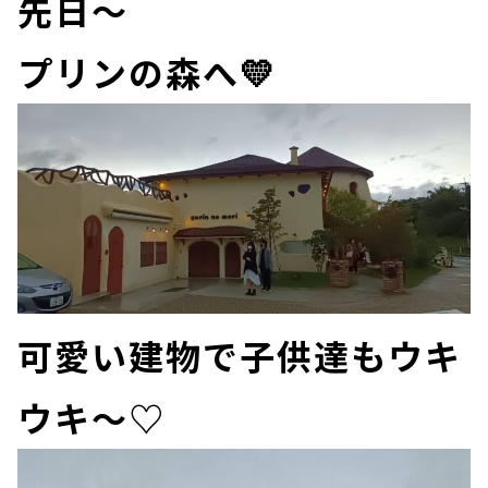
先日～
プリンの森へ💛
可愛い建物で子供達もウキ
ウキ～♡