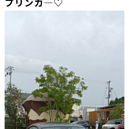
プリンカ―♡