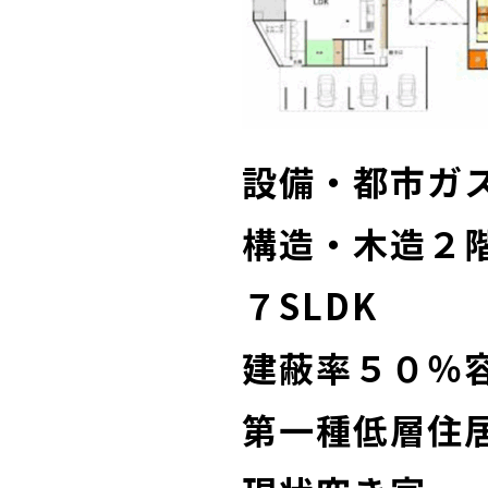
設備・都市ガ
構造・木造２
７SLDK
建蔽率５０％容
第一種低層住