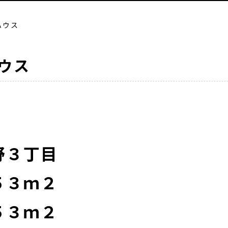
ハウス
ウス
野３丁目
５３ｍ２
５３ｍ２