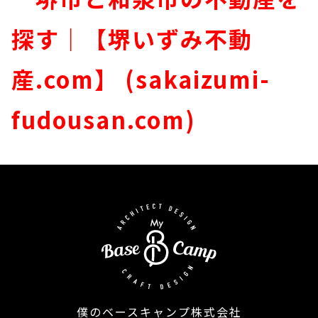
探す｜【堺いずみ不動
産.com】 (sakaizumi-
fudousan.com)
僕のベースキャンプ株式会社