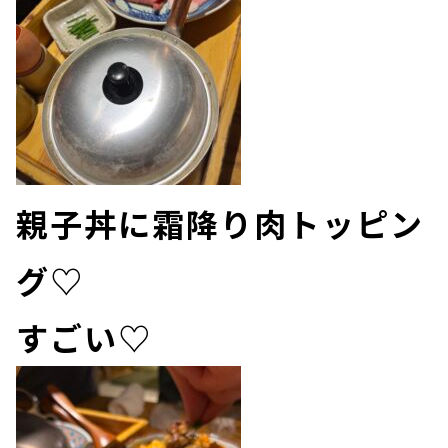
親子丼に霜降り肉トッピン
グ♡
すごい♡