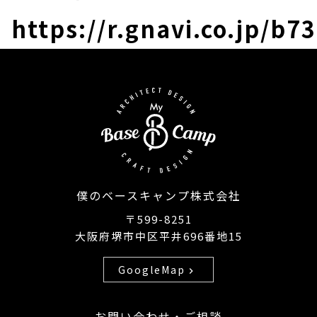
https://r.gnavi.co.jp/b
僕のベースキャンプ株式会社
〒599-8251
大阪府堺市中区平井696番地15
GoogleMap
chevron_right
お問い合わせ・ご相談