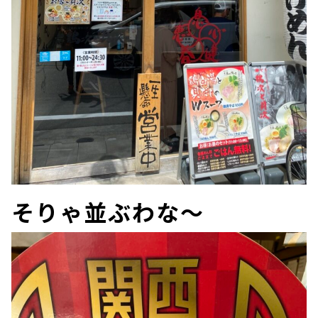
そりゃ並ぶわな～