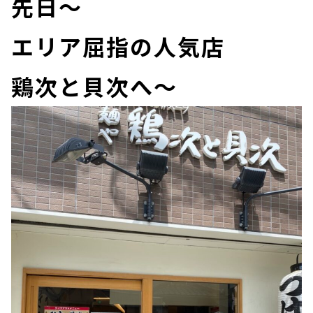
先日～
エリア屈指の人気店
鶏次と貝次へ～