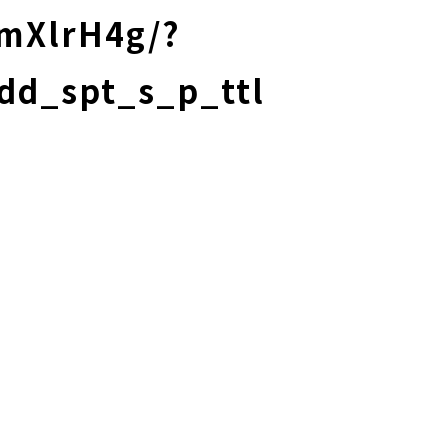
JmXlrH4g/?
dd_spt_s_p_ttl