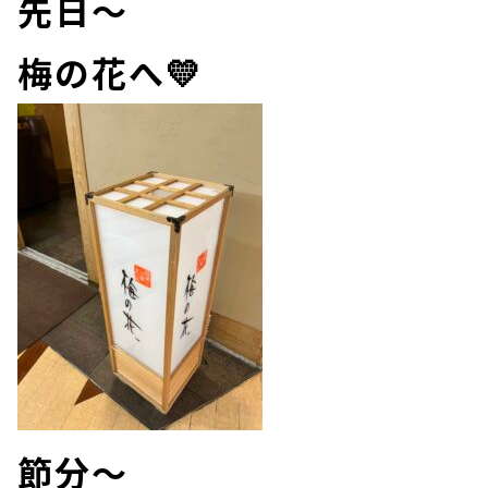
先日～
梅の花へ💛
節分～