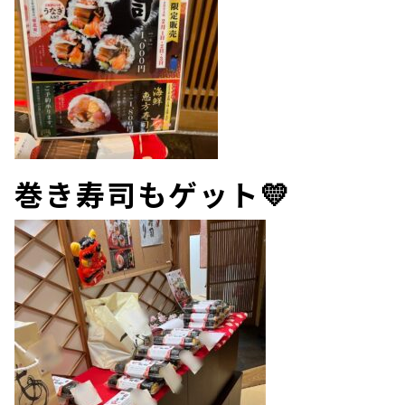
巻き寿司もゲット💛