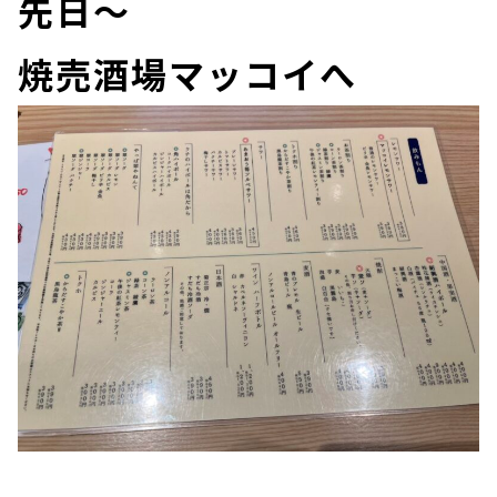
先日～
焼売酒場マッコイへ