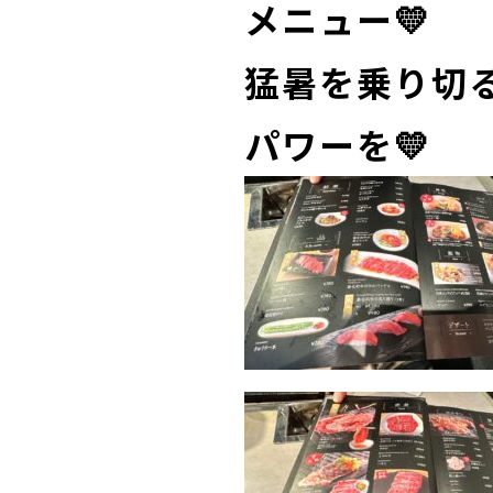
メニュー💛
猛暑を乗り切
パワーを💛