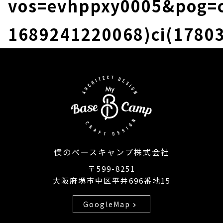
vos=evhppxy0005&pog=cr
1689241220068)ci(178
僕のベースキャンプ株式会社
〒599-8251
大阪府堺市中区平井696番地15
GoogleMap
chevron_right