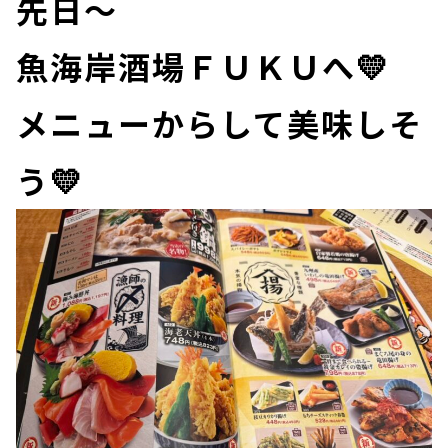
先日～
魚海岸酒場ＦＵＫＵへ💛
メニューからして美味しそ
う💛