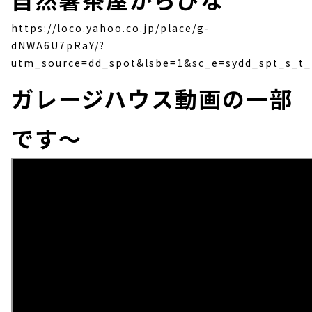
https://loco.yahoo.co.jp/place/g-
dNWA6U7pRaY/?
utm_source=dd_spot&lsbe=1&sc_e=sydd_spt_s_t_t
ガレージハウス動画の一部
です～