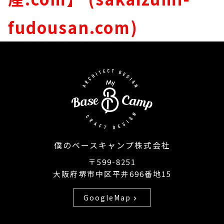
fudousan.com)
僕のベースキャンプ株式会社
〒599-8251
大阪府堺市中区平井696番地15
GoogleMap
chevron_right