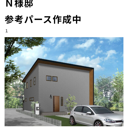
Ｎ様邸
参考パース作成中
１