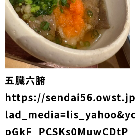
五臓六腑
https://sendai56.owst.jp
lad_media=lis_yahoo&
pGkF_PCSKs0MuwCDtP_