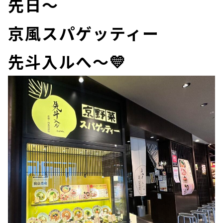
先日～
京風スパゲッティー
先斗入ルへ～💛