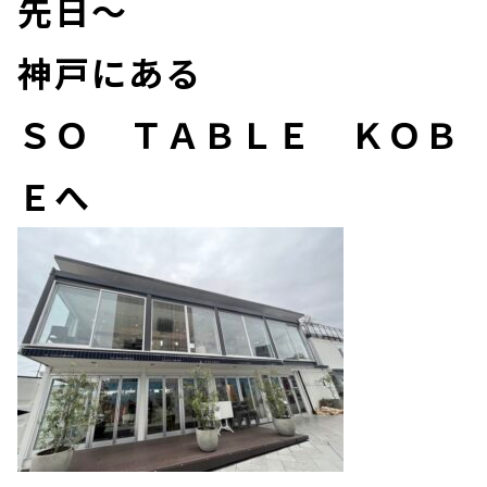
先日～
神戸にある
ＳＯ ＴＡＢＬＥ ＫＯＢ
Ｅへ