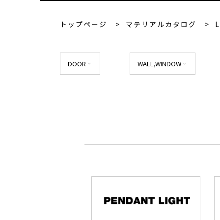
トップページ
>
マテリアルカタログ
>
DOOR
WALL,WINDOW
expand_more
expand_more