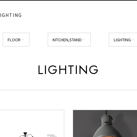
LIGHTING
FLOOR
KITCHEN,STAND
LIGHTING
expand_more
expand_more
expand_more
LIGHTING