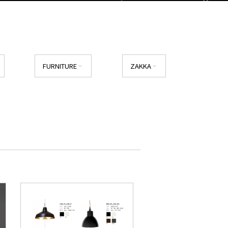
FURNITURE
ZAKKA
expand_more
expand_more